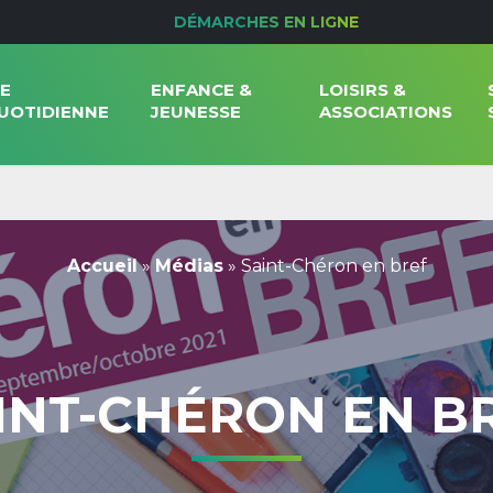
DÉMARCHES EN LIGNE
IE
ENFANCE &
LOISIRS &
UOTIDIENNE
JEUNESSE
ASSOCIATIONS
Accueil
»
Médias
»
Saint-Chéron en bref
INT-CHÉRON EN B