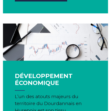
DÉVELOPPEMENT
ÉCONOMIQUE
L’un des atouts majeurs du
territoire du Dourdannais en
Hurepoix est son tissu