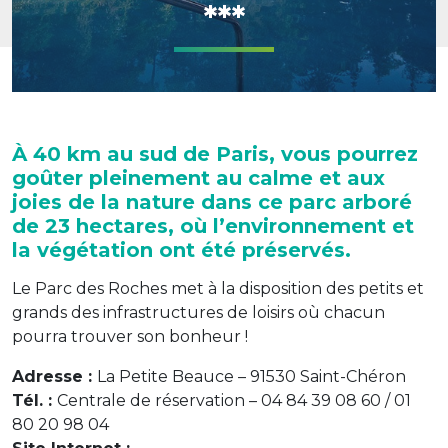
***
À 40 km au sud de Paris, vous pourrez
goûter pleinement au calme et aux
joies de la nature dans ce parc arboré
de 23 hectares, où l’environnement et
la végétation ont été préservés.
Le Parc des Roches met à la disposition des petits et
grands des infrastructures de loisirs où chacun
pourra trouver son bonheur !
Adresse :
La Petite Beauce – 91530 Saint-Chéron
Tél. :
Centrale de réservation – 04 84 39 08 60 / 01
80 20 98 04