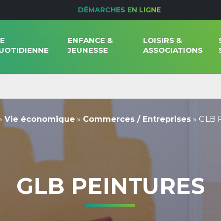
DÉMARCHES EN LIGNE
IE
ENFANCE &
LOISIRS &
UOTIDIENNE
JEUNESSE
ASSOCIATIONS
»
Vie économique
»
Commerces / Entreprises
»
GLB P
GLB PEINTURES