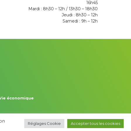
16h45
Mardi : 8h30 – 12h / 13h30 – 18h30
Jeudi : 8h30 – 12h
Samedi : 9h – 12h
Vie économique
ion
Réglages Cookie
Accepter tous les cookies
Kroox | Marketing, Creative & Digital