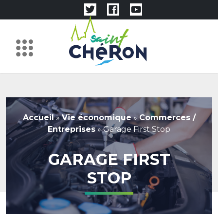
Accueil
»
Vie économique
»
Commerces /
Entreprises
»
Garage First Stop
GARAGE FIRST
STOP