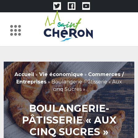
Accueil
»
Vie économique
»
Commerces /
Entreprises
»
Boulangerie-Pâtisserie « Aux
cinq Sucres »
BOULANGERIE-
PÂTISSERIE « AUX
CINQ SUCRES »