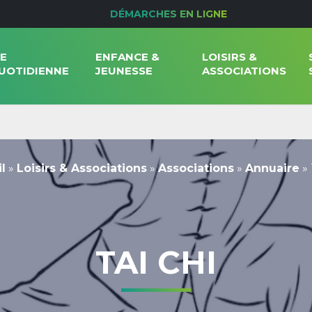
DÉMARCHES EN LIGNE
IE
ENFANCE &
LOISIRS &
UOTIDIENNE
JEUNESSE
ASSOCIATIONS
l
»
Loisirs & Associations
»
Associations
»
Annuaire
»
TAI CHI