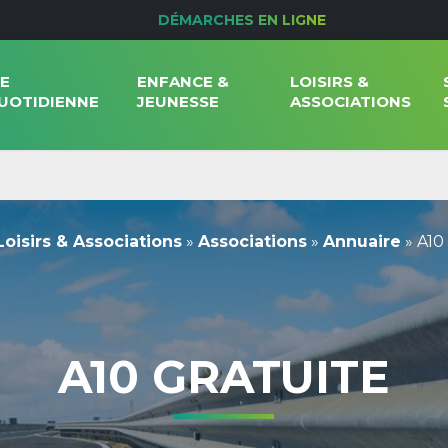
DÉMARCHES EN LIGNE
IE
ENFANCE &
LOISIRS &
UOTIDIENNE
JEUNESSE
ASSOCIATIONS
Loisirs & Associations
»
Associations
»
Annuaire
»
A10
A10 GRATUITE