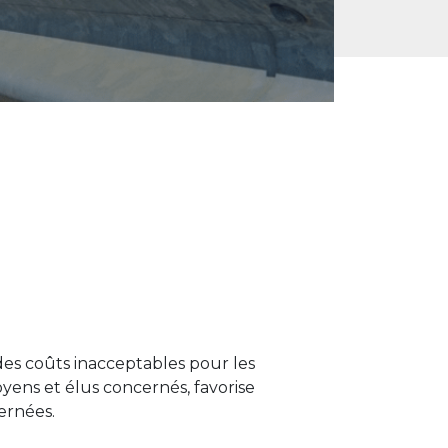
 des coûts inacceptables pour les
toyens et élus concernés, favorise
cernées.