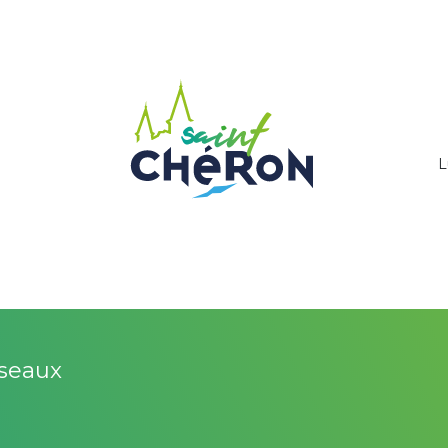
L
éseaux